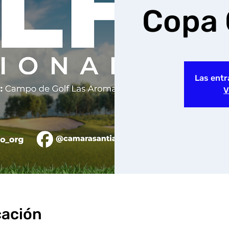
Copa
Las entr
V
cación