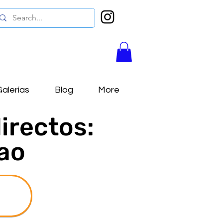
alerías
Blog
More
irectos:
ao