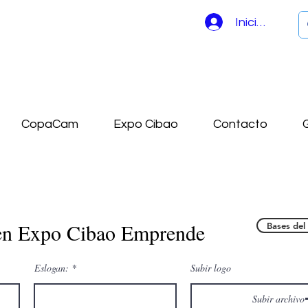
Iniciar sesión
CopaCam
Expo Cibao
Contacto
G
 en Expo Cibao Emprende
Bases del
Eslogan:
Subir logo
Subir archivo