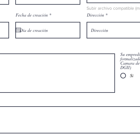
Subir archivo compatible (
r
Fecha de creación
*
Dirección
e
q
u
i
r
e
d
Su empredimi
formalizad
Camara de
DGII)
Si