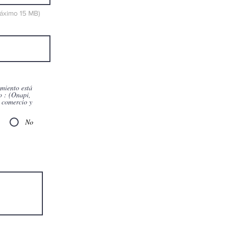
máximo 15 MB)
ento está
o : (Onapi,
 comercio y
No