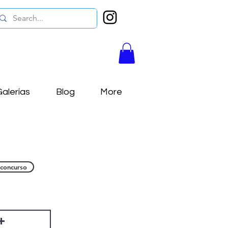
alerías
Blog
More
 concurso