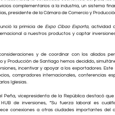
rvicios complementarios a la industria, un sistema fina
sias, presidente de la Cámara de Comercio y Producci
unció la primicia de 
Expo Cibao Exporta
, actividad 
rnacional a nuestros productos y captar inversiones
onsideraciones y de coordinar con los aliados pert
 y Producción de Santiago hemos decidido, simultán
ersiones, incentivar y apoyar a los exportadores. Este
ios, compradores internacionales, conferencias esp
rlos Iglesias.
l Peña, vicepresidenta de la República destacó que 
UB de inversiones, “Su fuerza laboral es cualific
ece conexiones a otras ciudades importantes del co