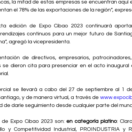
cas, la mitad de estas empresas se encuentran aquí en 
ntan el 78% de las exportaciones de la región”, expre
xta edición de Expo Cibao 2023 continuará aportand
rendizajes continuos para un mejor futuro de Santiag
a”, agregó la vicepresidenta.
ntación de directivos, empresarios, patrocinadores,
 se dieron cita para presenciar en el acto inaugural d
ial.
cial se llevará a cabo del 27 de septiembre al 1 de
ntiago, y de manera virtual, a través de 
www.expoci
dad de darle seguimiento desde cualquier parte del mun
 de Expo Cibao 2023 son: 
en categoría platino
: Clar
lo y Competitividad Industrial, PROINDUSTRIA y Rad