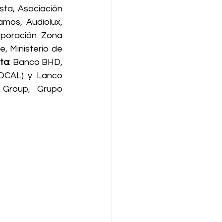
sta, Asociación 
mos, Audiolux, 
poración Zona 
, Ministerio de 
ata
: Banco BHD, 
DOCAL) y Lanco 
 Group, Grupo 