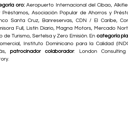
goría oro: 
Aeropuerto Internacional del Cibao, Alkifie
 Préstamos, Asociación Popular de Ahorros y Présta
nco Santa Cruz, Banreservas, CDN / El Caribe, Cor
isora Full, Listín Diario, Magna Motors, Mercado Norte
io de Turismo, Sertelsa y Zero Emisión. En 
categoría pl
omercial, Instituto Dominicano para la Calidad (IN
ás, 
patrocinador colaborador
: London Consulting
ory.