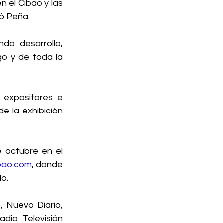
el Cibao y las 
só Peña.
o desarrollo, 
o y de toda la 
 expositores e 
e la exhibición 
 octubre en el 
bao.com
, donde 
do.
o, Nuevo Diario, 
io Televisión 